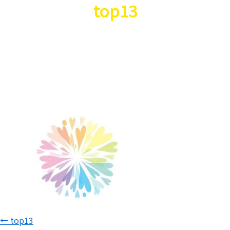
top13
←
top13